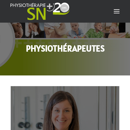
PHYSIO SN+
PHYSIOTHÉRAPEUTES
NOTRE ÉQUIPE
NOS EXPERTISES
NOS SERVICES
NOUS JOINDRE
PRENDRE RENDEZ-VOUS
PORTAIL CLIENT
OFFRES D’EMPLOI