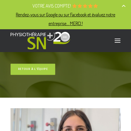
VOTRE AVIS COMPTE!
Rendez-vous sur Google ou sur Facebook et évaluez notre
entreprise... MERCI !
PHYSIO SN+
RETOUR À L'ÉQUIPE
NOTRE ÉQUIPE
NOS EXPERTISES
NOS SERVICES
NOUS JOINDRE
PRENDRE RENDEZ-VOUS
PORTAIL CLIENT