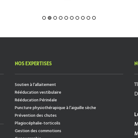
NOS EXPERTISES
N
1
Soutien à l’allaitement
Rééducation vestibulaire
D
Rééducation Périnéale
Puncture physiothérapique à l’aiguille sèche
L
Prévention des chutes
Plagiocéphalie-torticolis
M
Gestion des commotions
M