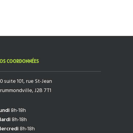
OS COORDONNÉES
10 suite 101, rue St-Jean
rummondville, J2B 7T1
undi
8h-18h
ardi
8h-18h
ercredi
8h-18h