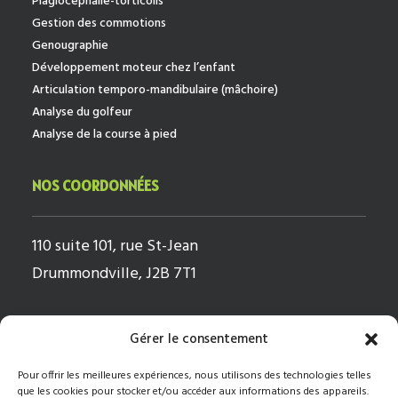
Plagiocéphalie-torticolis
Gestion des commotions
Genougraphie
Développement moteur chez l’enfant
Articulation temporo-mandibulaire (mâchoire)
Analyse du golfeur
Analyse de la course à pied
NOS COORDONNÉES
110 suite 101, rue St-Jean
Drummondville, J2B 7T1
Lundi
8h-18h
Gérer le consentement
Mardi
8h-18h
Pour offrir les meilleures expériences, nous utilisons des technologies telles
Mercredi
8h-18h
que les cookies pour stocker et/ou accéder aux informations des appareils.