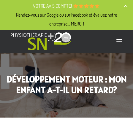
VOTRE AVIS COMPTE!
Rendez-vous sur Google ou sur Facebook et évaluez notre
entreprise... MERCI !
PHYSIO SN+
DÉVELOPPEMENT MOTEUR : MON
NOTRE ÉQUIPE
ENFANT A-T-IL UN RETARD?
NOS EXPERTISES
NOS SERVICES
NOUS JOINDRE
PRENDRE RENDEZ-VOUS
PORTAIL CLIENT