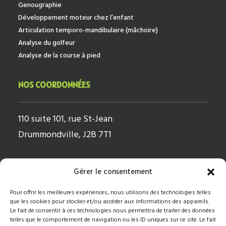
Genougraphie
Développement moteur chez l’enfant
Articulation temporo-mandibulaire (mâchoire)
Analyse du golfeur
Analyse de la course à pied
NOS COORDONNÉES
110 suite 101, rue St-Jean
Drummondville, J2B 7T1
Lundi
8h-18h
Gérer le consentement
Mardi
8h-18h
Pour offrir les meilleures expériences, nous utilisons des technologies telles
Mercredi
8h-18h
que les cookies pour stocker et/ou accéder aux informations des appareils.
Le fait de consentir à ces technologies nous permettra de traiter des données
Jeudi
8h-17h
telles que le comportement de navigation ou les ID uniques sur ce site. Le fait