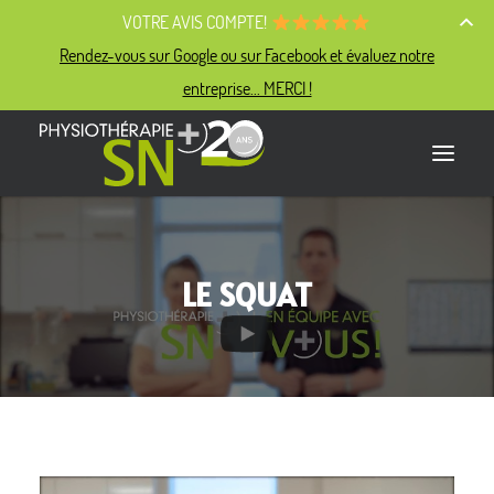
VOTRE AVIS COMPTE!
Rendez-vous sur Google ou sur Facebook et évaluez notre
entreprise... MERCI !
PHYSIO SN+
LE SQUAT
NOTRE ÉQUIPE
NOS EXPERTISES
NOS SERVICES
NOUS JOINDRE
PRENDRE RENDEZ-VOUS
PORTAIL CLIENT