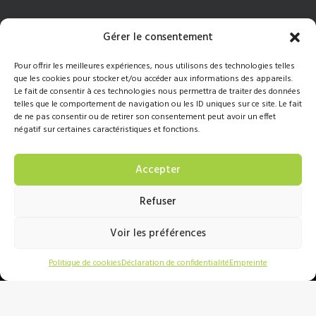
Lundi
8h-18h
Gérer le consentement
Mardi
8h-18h
Pour offrir les meilleures expériences, nous utilisons des technologies telles
Mercredi
8h-18h
que les cookies pour stocker et/ou accéder aux informations des appareils.
Le fait de consentir à ces technologies nous permettra de traiter des données
Jeudi
8h-17h
telles que le comportement de navigation ou les ID uniques sur ce site. Le fait
de ne pas consentir ou de retirer son consentement peut avoir un effet
Vendredi
8h-16h
négatif sur certaines caractéristiques et fonctions.
Accepter
819 477-7751
Refuser
info@physiosn.com
Voir les préférences
Politique de cookies
Déclaration de confidentialité
Empreinte
Une création de
EMBLÈME Communication